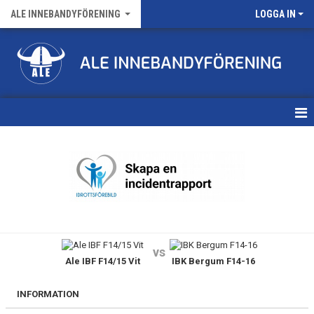
ALE INNEBANDYFÖRENING
LOGGA IN
HEM
VÅRA LAG
FÖRENINGENS MATCHER
KALENDER
vs
Ale IBF F14/15 Vit
IBK Bergum F14-16
NYHETSARKIV
MEDLEMSKAP
INFORMATION