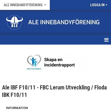
ALE INNEBANDYFÖRENING
LOGGA IN
HEM
VÅRA LAG
FÖRENINGENS MATCHER
KALENDER
Ale IBF F10/11 - FBC Lerum Utveckling / Floda
NYHETSARKIV
IBK F10/11
MEDLEMSKAP
INFORMATION