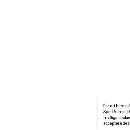
För att hemsid
SportAdmin. De
frivilliga cooki
acceptera des