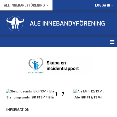
ALE INNEBANDYFÖRENING
LOGGA IN
HEM
VÅRA LAG
FÖRENINGENS MATCHER
KALENDER
1 - 7
Stenungsunds IBK F13-14 Blå
Ale IBF F12/13 Vit
NYHETSARKIV
MEDLEMSKAP
INFORMATION