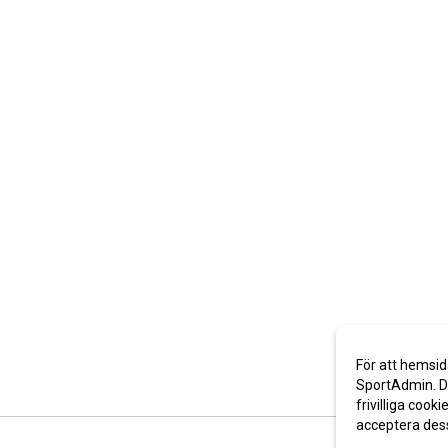
För att hemsid
SportAdmin. De
frivilliga cooki
acceptera des