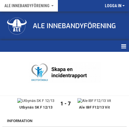
ALE INNEBANDYFÖRENING
LOGGA IN
HEM
VÅRA LAG
FÖRENINGENS MATCHER
KALENDER
1 - 7
Utbynäs SK F 12/13
Ale IBF F12/13 Vit
NYHETSARKIV
MEDLEMSKAP
INFORMATION