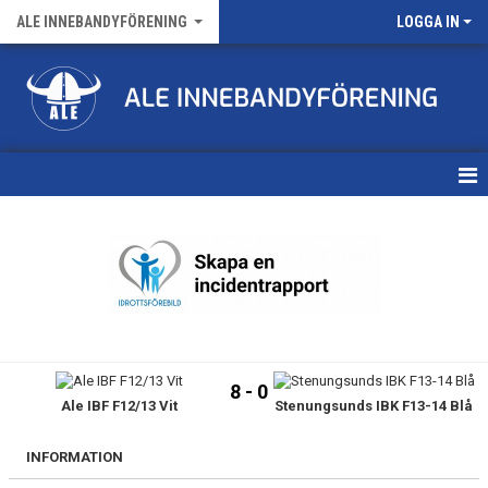
ALE INNEBANDYFÖRENING
LOGGA IN
HEM
VÅRA LAG
FÖRENINGENS MATCHER
KALENDER
8 - 0
Ale IBF F12/13 Vit
Stenungsunds IBK F13-14 Blå
NYHETSARKIV
MEDLEMSKAP
INFORMATION