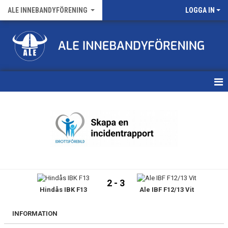
ALE INNEBANDYFÖRENING
LOGGA IN
HEM
VÅRA LAG
FÖRENINGENS MATCHER
KALENDER
2 - 3
Hindås IBK F13
Ale IBF F12/13 Vit
NYHETSARKIV
MEDLEMSKAP
INFORMATION