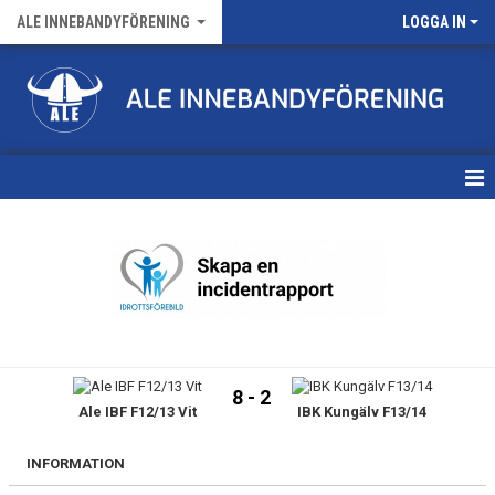
ALE INNEBANDYFÖRENING
LOGGA IN
HEM
VÅRA LAG
FÖRENINGENS MATCHER
KALENDER
8 - 2
Ale IBF F12/13 Vit
IBK Kungälv F13/14
NYHETSARKIV
MEDLEMSKAP
INFORMATION