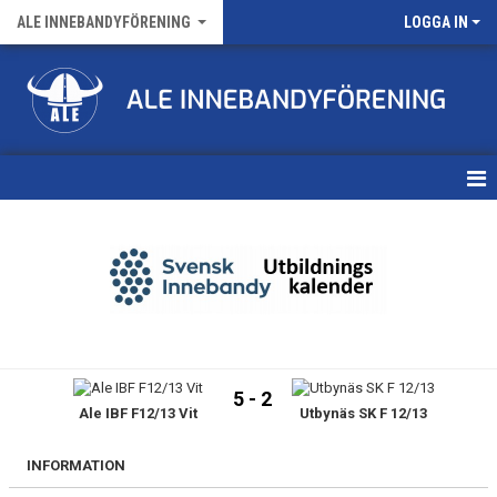
ALE INNEBANDYFÖRENING
LOGGA IN
HEM
VÅRA LAG
FÖRENINGENS MATCHER
KALENDER
5 - 2
Ale IBF F12/13 Vit
Utbynäs SK F 12/13
NYHETSARKIV
MEDLEMSKAP
INFORMATION