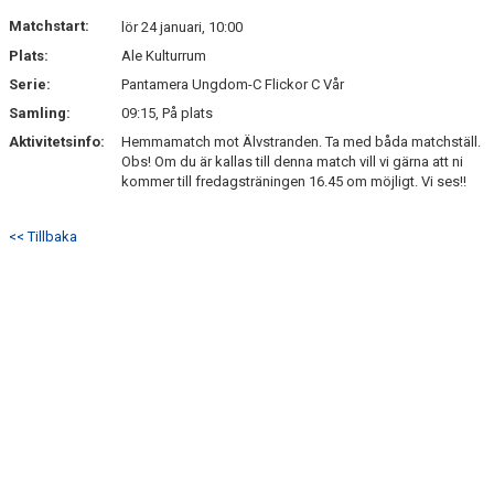
Matchstart:
lör 24 januari, 10:00
Plats:
Ale Kulturrum
Serie:
Pantamera Ungdom-C Flickor C Vår
Samling:
09:15, På plats
Aktivitetsinfo:
Hemmamatch mot Älvstranden. Ta med båda matchställ.
Obs! Om du är kallas till denna match vill vi gärna att ni
kommer till fredagsträningen 16.45 om möjligt. Vi ses!!
<< Tillbaka