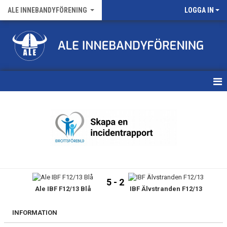
ALE INNEBANDYFÖRENING
LOGGA IN
HEM
VÅRA LAG
FÖRENINGENS MATCHER
KALENDER
5 - 2
Ale IBF F12/13 Blå
IBF Älvstranden F12/13
NYHETSARKIV
MEDLEMSKAP
INFORMATION