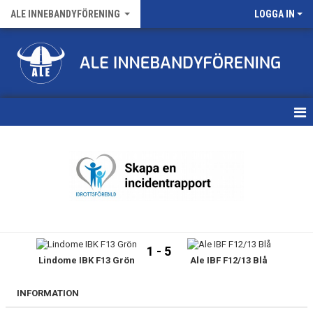
ALE INNEBANDYFÖRENING
LOGGA IN
HEM
VÅRA LAG
FÖRENINGENS MATCHER
KALENDER
1 - 5
Lindome IBK F13 Grön
Ale IBF F12/13 Blå
NYHETSARKIV
MEDLEMSKAP
INFORMATION