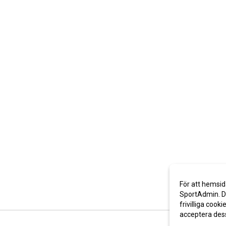
För att hemsid
SportAdmin. De
frivilliga cooki
acceptera des