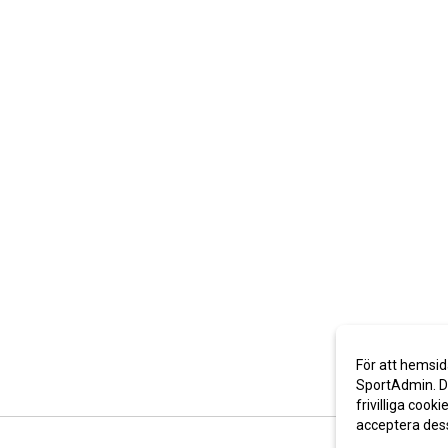
För att hemsid
SportAdmin. De
frivilliga cooki
acceptera des