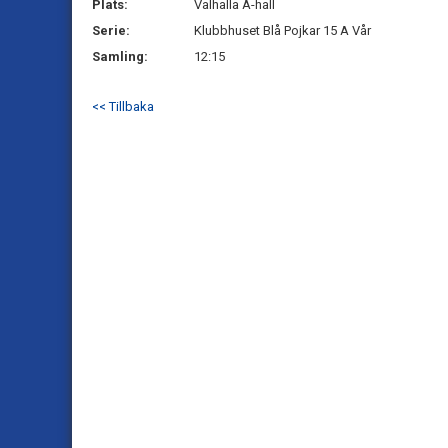
Plats:
Valhalla A-hall
Serie:
Klubbhuset Blå Pojkar 15 A Vår
Samling:
12:15
<< Tillbaka