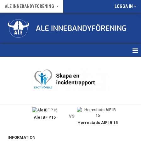
ALE INNEBANDYFÖRENING
LOGGA IN
HEM
VÅRA LAG
FÖRENINGENS MATCHER
KALENDER
vs
Ale IBF P15
NYHETSARKIV
Herrestads AIF IB 15
MEDLEMSKAP
INFORMATION