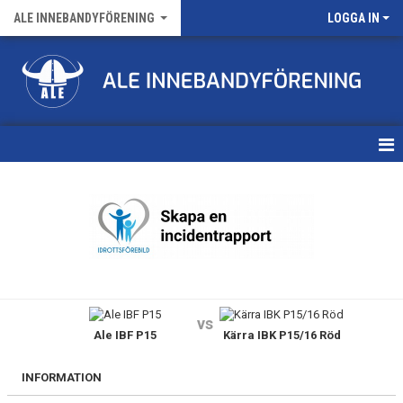
ALE INNEBANDYFÖRENING
LOGGA IN
HEM
VÅRA LAG
FÖRENINGENS MATCHER
KALENDER
vs
Ale IBF P15
Kärra IBK P15/16 Röd
NYHETSARKIV
MEDLEMSKAP
INFORMATION