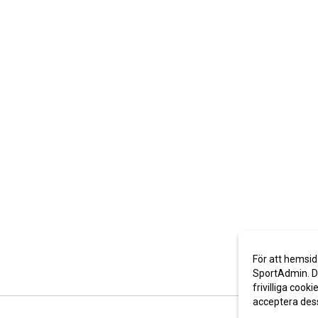
För att hemsid
SportAdmin. De
frivilliga cooki
acceptera des