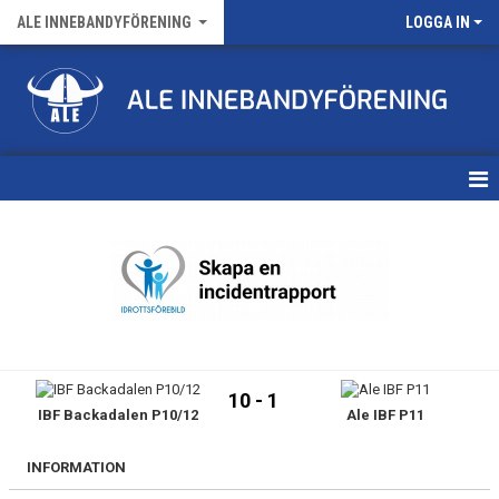
ALE INNEBANDYFÖRENING
LOGGA IN
HEM
VÅRA LAG
FÖRENINGENS MATCHER
KALENDER
10 - 1
IBF Backadalen P10/12
Ale IBF P11
NYHETSARKIV
MEDLEMSKAP
INFORMATION