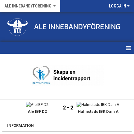
ALE INNEBANDYFÖRENING
LOGGA IN
HEM
VÅRA LAG
FÖRENINGENS MATCHER
KALENDER
2 - 2
Ale IBF D2
Halmstads IBK Dam A
NYHETSARKIV
MEDLEMSKAP
INFORMATION