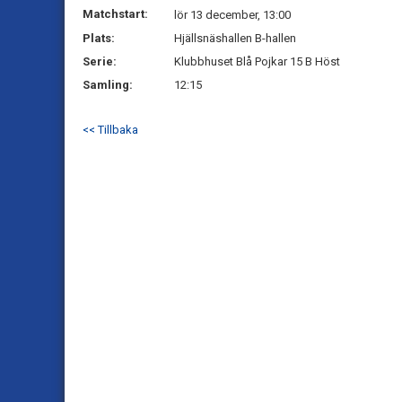
Matchstart:
lör 13 december, 13:00
Plats:
Hjällsnäshallen B-hallen
Serie:
Klubbhuset Blå Pojkar 15 B Höst
Samling:
12:15
<< Tillbaka