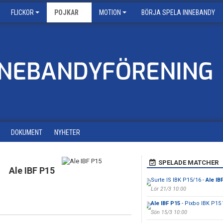
FLICKOR
POJKAR
MOTION
BÖRJA SPELA INNEBANDY
DOKUMENT
NYHETER
SPELADE MATCHER
Ale IBF P15
Surte IS IBK P15/16 -
Ale IB
Lör 21/3 10:00
Ale IBF P15
- Pixbo IBK P15 
Sön 15/3 10:00