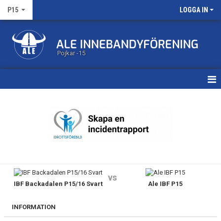
P15
LOGGA IN
Pojkar -15
HEM
KALENDER
MATCHER
TRUPPEN
vs
IBF Backadalen P15/16 Svart
Ale IBF P15
BILDGALLERI
DOKUMENT
INFORMATION