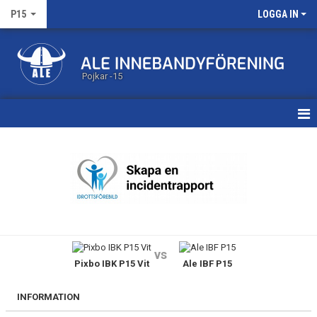
P15
LOGGA IN
Pojkar -15
HEM
KALENDER
MATCHER
TRUPPEN
vs
Pixbo IBK P15 Vit
Ale IBF P15
BILDGALLERI
DOKUMENT
INFORMATION