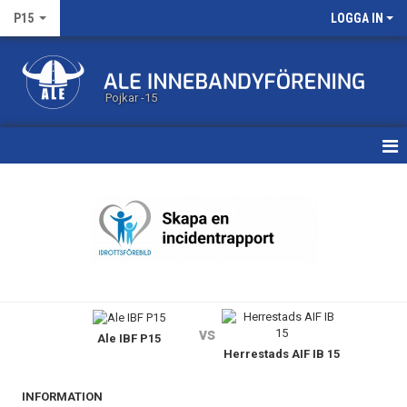
P15
LOGGA IN
Pojkar -15
HEM
KALENDER
MATCHER
TRUPPEN
vs
Ale IBF P15
BILDGALLERI
Herrestads AIF IB 15
DOKUMENT
INFORMATION