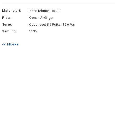
NYHETER
Matchstart:
lör 28 februari, 15:20
Plats:
Kronan Älvängen
Serie:
Klubbhuset Blå Pojkar 15 A Vår
Samling:
14:35
<< Tillbaka