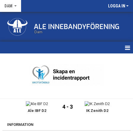
DAM
LOGGA IN
Dam
HEM
TRUPPEN
KALENDER
MATCHER
4 - 3
Ale IBF D2
IK Zenith D2
NYHETSARKIV
INFORMATION