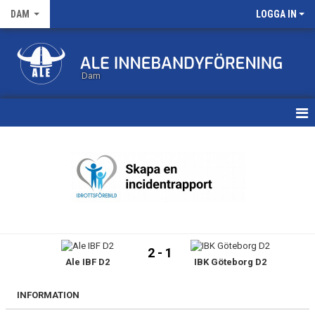
DAM
LOGGA IN
Dam
HEM
TRUPPEN
KALENDER
MATCHER
2 - 1
Ale IBF D2
IBK Göteborg D2
NYHETSARKIV
INFORMATION