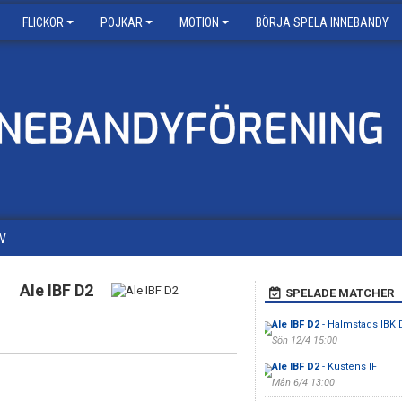
FLICKOR
POJKAR
MOTION
BÖRJA SPELA INNEBANDY
V
Ale IBF D2
SPELADE MATCHER
Ale IBF D2
- Halmstads IBK
Sön 12/4 15:00
Ale IBF D2
- Kustens IF
Mån 6/4 13:00