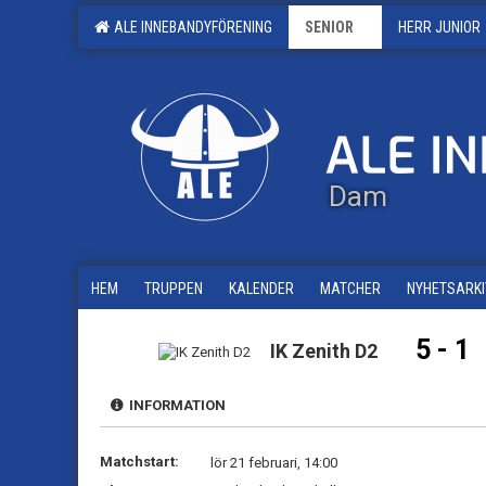
ALE INNEBANDYFÖRENING
SENIOR
HERR JUNIOR
Dam
HEM
TRUPPEN
KALENDER
MATCHER
NYHETSARKI
5 - 1
IK Zenith D2
INFORMATION
Matchstart:
lör 21 februari, 14:00