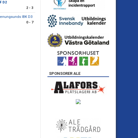
BF D2
2 - 3
tenungsunds IBK D3
0 - 7
SPONSORER ALE