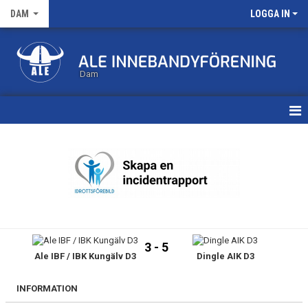
DAM
LOGGA IN
Dam
HEM
TRUPPEN
KALENDER
MATCHER
3 - 5
Ale IBF / IBK Kungälv D3
Dingle AIK D3
NYHETSARKIV
INFORMATION