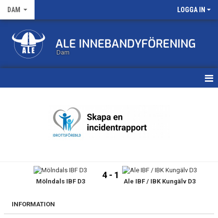
DAM
LOGGA IN
Dam
HEM
TRUPPEN
KALENDER
MATCHER
4 - 1
Mölndals IBF D3
Ale IBF / IBK Kungälv D3
NYHETSARKIV
INFORMATION