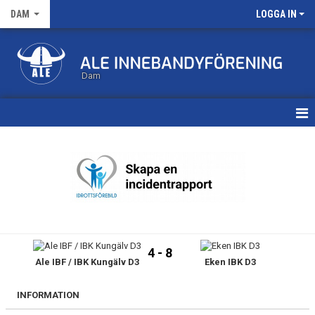
DAM
LOGGA IN
Dam
HEM
TRUPPEN
KALENDER
MATCHER
4 - 8
Ale IBF / IBK Kungälv D3
Eken IBK D3
NYHETSARKIV
INFORMATION