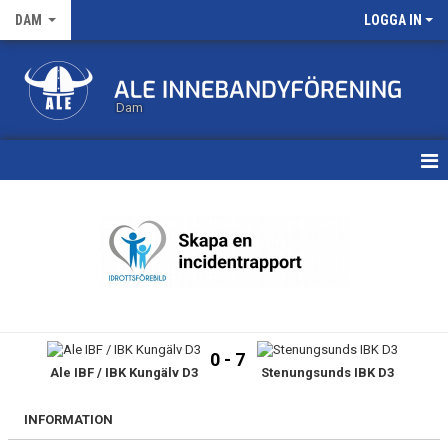
DAM
LOGGA IN
Dam
HEM
TRUPPEN
KALENDER
MATCHER
0 - 7
Ale IBF / IBK Kungälv D3
Stenungsunds IBK D3
NYHETSARKIV
INFORMATION