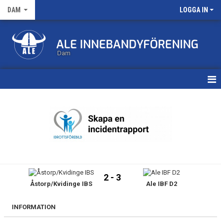
DAM
LOGGA IN
Dam
HEM
TRUPPEN
KALENDER
MATCHER
2 - 3
Åstorp/Kvidinge IBS
Ale IBF D2
NYHETSARKIV
INFORMATION