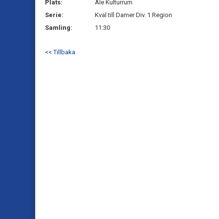
Plats:
Ale Kulturrum
Serie:
Kval till Damer Div. 1 Region
Samling:
11:30
<< Tillbaka