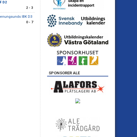
BF D2
2 - 3
tenungsunds IBK D3
0 - 7
SPONSORER ALE