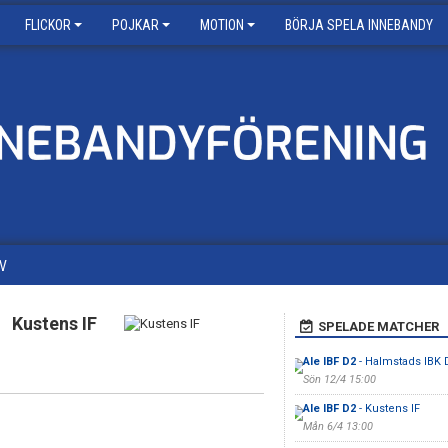
FLICKOR
POJKAR
MOTION
BÖRJA SPELA INNEBANDY
V
Kustens IF
SPELADE MATCHER
Ale IBF D2
- Halmstads IBK
Sön 12/4 15:00
Ale IBF D2
- Kustens IF
Mån 6/4 13:00