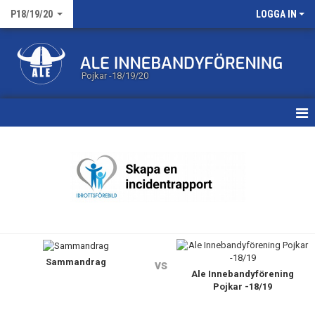
P18/19/20
LOGGA IN
Pojkar -18/19/20
HEM
NYHETER
KALENDER
MATCHER
Sammandrag
TRUPPEN
vs
Ale Innebandyförening
Pojkar -18/19
DOKUMENT