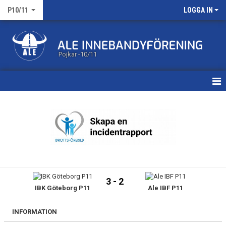
P10/11
LOGGA IN
Pojkar -10/11
HEM
NYHETER
KALENDER
MATCHER
3 - 2
IBK Göteborg P11
Ale IBF P11
TRUPPEN
BILDGALLERI
INFORMATION