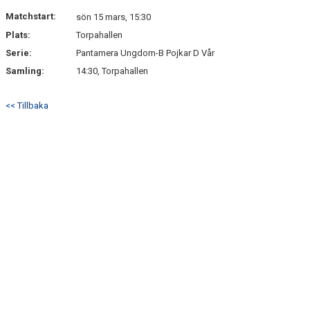
DOKUMENT
Matchstart:
sön 15 mars, 15:30
Plats:
Torpahallen
KONTAKT
Serie:
Pantamera Ungdom-B Pojkar D Vår
Samling:
14:30, Torpahallen
<< Tillbaka