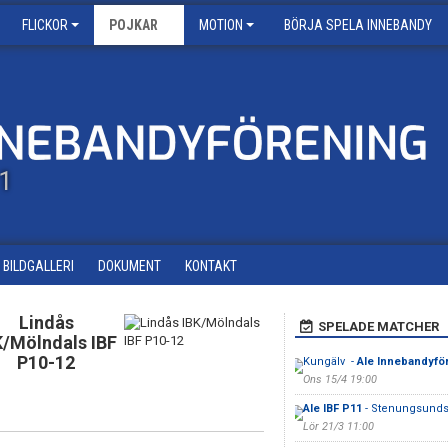
FLICKOR
POJKAR
MOTION
BÖRJA SPELA INNEBANDY
11
BILDGALLERI
DOKUMENT
KONTAKT
Lindås
SPELADE MATCHER
K/Mölndals IBF
P10-12
Kungälv -
Ale Innebandyför
Ons 15/4 19:00
Ale IBF P11
- Stenungsunds
Lör 21/3 11:00