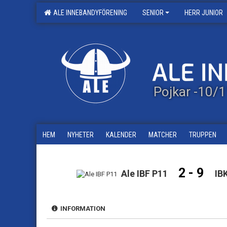
ALE INNEBANDYFÖRENING
SENIOR
HERR JUNIOR
Pojkar -10/
HEM
NYHETER
KALENDER
MATCHER
TRUPPEN
2 - 9
Ale IBF P11
IB
INFORMATION