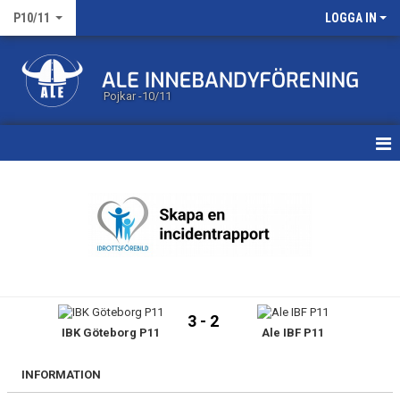
P10/11
LOGGA IN
Pojkar -10/11
HEM
NYHETER
KALENDER
MATCHER
3 - 2
IBK Göteborg P11
Ale IBF P11
TRUPPEN
BILDGALLERI
INFORMATION