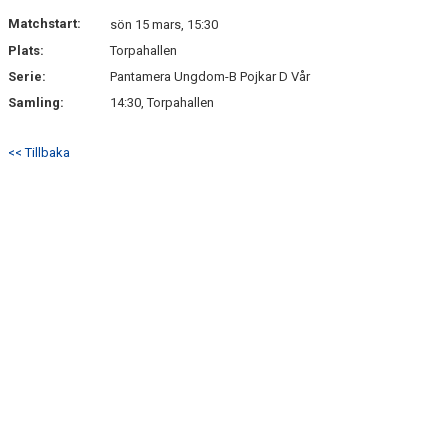
DOKUMENT
Matchstart:
sön 15 mars, 15:30
Plats:
Torpahallen
KONTAKT
Serie:
Pantamera Ungdom-B Pojkar D Vår
Samling:
14:30, Torpahallen
<< Tillbaka