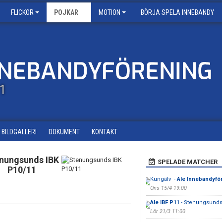
FLICKOR
POJKAR
MOTION
BÖRJA SPELA INNEBANDY
11
BILDGALLERI
DOKUMENT
KONTAKT
nungsunds IBK
SPELADE MATCHER
P10/11
Kungälv -
Ale Innebandyför
Ons 15/4 19:00
Ale IBF P11
- Stenungsunds
Lör 21/3 11:00