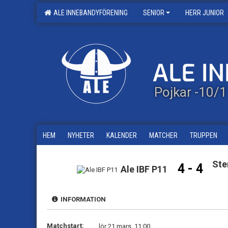
ALE INNEBANDYFÖRENING
SENIOR
HERR JUNIOR
Pojkar -10/
HEM
NYHETER
KALENDER
MATCHER
TRUPPEN
Ste
4 - 4
Ale IBF P11
INFORMATION
Matchstart:
lör 21 mars, 11:00