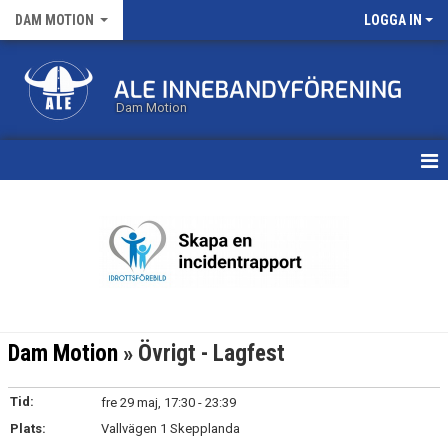
DAM MOTION
LOGGA IN
Dam Motion
HEM
KALENDER
MATCHER
TRUPPEN
Dam Motion
» Övrigt - Lagfest
BILDGALLERI
Tid:
fre 29 maj, 17:30 - 23:39
DOKUMENT
Plats:
Vallvägen 1 Skepplanda