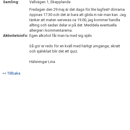
Samling:
Vallvägen 1, Skepplanda
NYHETSARKIV
Fredagen den 29 maj är det dags för lite lagfest! dörrarna
öppnas 17.30 och det är bara att glida in när man kan. Jag
tänker att maten serveras ca 19.00, jag kommer handla
allting och sedan delar vi på det. Meddela eventuella
allergier i kommentarerna.
Aktivitetsinfo:
Egen alkohol får man ta med sig själv.
Så gör er redo för en kväll med härligt umgänge, skratt
och självklart blir det ett quiz.
Hälsningar Lina
<< Tillbaka