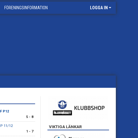
FÖRENINGSINFORMATION
LOGGA IN
BF P12
5 - 8
 P 11/12
VIKTIGA LÄNKAR
1 - 7