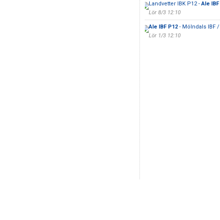
Landvetter IBK P12 -
Ale IBF
Lör 8/3 12:10
Ale IBF P12
- Mölndals IBF 
Lör 1/3 12:10