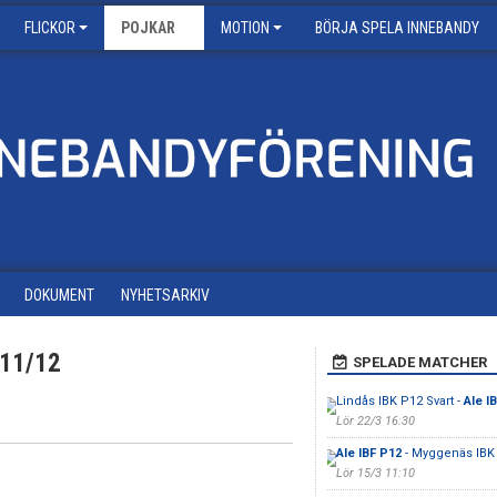
FLICKOR
POJKAR
MOTION
BÖRJA SPELA INNEBANDY
DOKUMENT
NYHETSARKIV
P11/12
SPELADE MATCHER
Lindås IBK P12 Svart -
Ale I
Lör 22/3 16:30
Ale IBF P12
- Myggenäs IBK
Lör 15/3 11:10