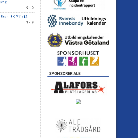
 P12
9 - 0
/ Eken IBK P11/12
1 - 9
SPONSORER ALE