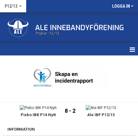
P12/13
LOGGA IN
Pojkar -12/13
HEM
KALENDER
MATCHER
TRUPPEN
8 - 2
Pixbo IBK P14 Nytt
Ale IBF P12/13
BILDGALLERI
DOKUMENT
INFORMATION