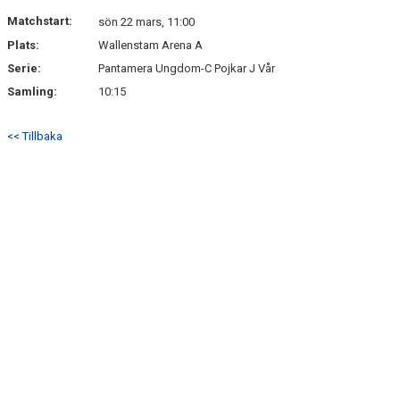
NYHETSARKIV
Matchstart:
sön 22 mars, 11:00
Plats:
Wallenstam Arena A
Serie:
Pantamera Ungdom-C Pojkar J Vår
Samling:
10:15
<< Tillbaka