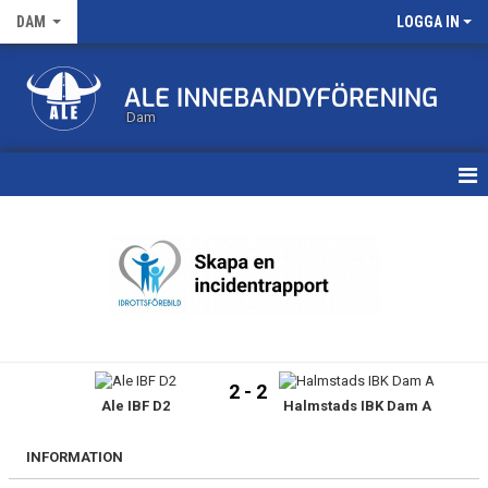
DAM
LOGGA IN
Dam
HEM
TRUPPEN
KALENDER
MATCHER
2 - 2
Ale IBF D2
Halmstads IBK Dam A
NYHETSARKIV
INFORMATION