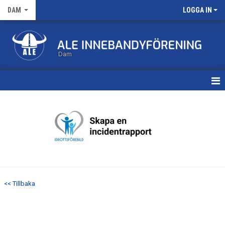
DAM
LOGGA IN
Dam
HEM
TRUPPEN
KALENDER
MATCHER
<< Tillbaka
NYHETSARKIV