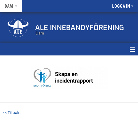
DAM
LOGGA IN
Dam
HEM
TRUPPEN
KALENDER
MATCHER
<< Tillbaka
NYHETSARKIV