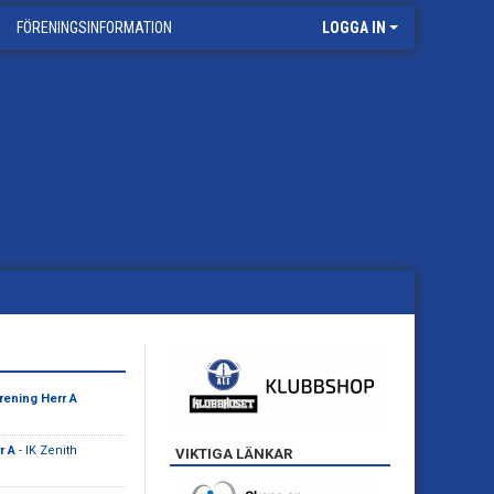
FÖRENINGSINFORMATION
LOGGA IN
rening Herr A
r A
- IK Zenith
VIKTIGA LÄNKAR