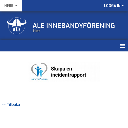
HERR
LOGGA IN
Herr
HEM
KALENDER
MATCHER
TRUPPEN
<< Tillbaka
BILDGALLERI
DOKUMENT