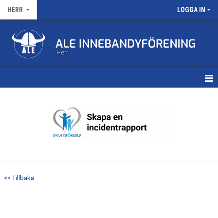
HERR
LOGGA IN
Herr
HEM
KALENDER
MATCHER
TRUPPEN
<< Tillbaka
BILDGALLERI
DOKUMENT