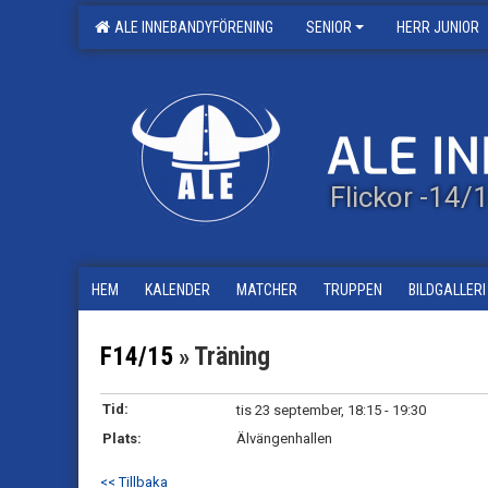
ALE INNEBANDYFÖRENING
SENIOR
HERR JUNIOR
Flickor -14/
HEM
KALENDER
MATCHER
TRUPPEN
BILDGALLERI
F14/15
» Träning
Tid:
tis 23 september, 18:15 - 19:30
Plats:
Älvängenhallen
<< Tillbaka