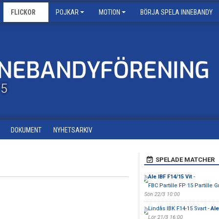
FLICKOR
POJKAR
MOTION
BÖRJA SPELA INNEBANDY
15
DOKUMENT
NYHETSARKIV
SPELADE MATCHER
Ale IBF F14/15 Vit
-
FBC Partille FP 15 Partille 
Sön 22/3 10:00
Lindås IBK F14-15 Svart -
Ale
Lör 21/3 16:00