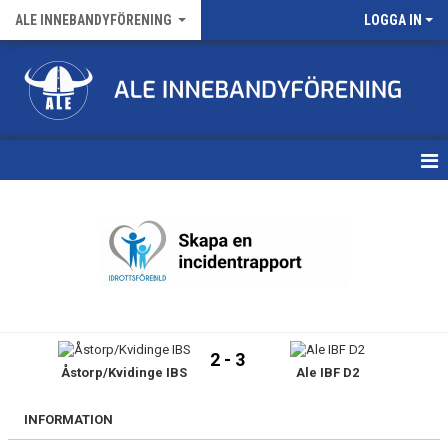
ALE INNEBANDYFÖRENING
LOGGA IN
HEM
VÅRA LAG
FÖRENINGENS MATCHER
KALENDER
2 - 3
Åstorp/Kvidinge IBS
Ale IBF D2
NYHETSARKIV
MEDLEMSKAP
INFORMATION