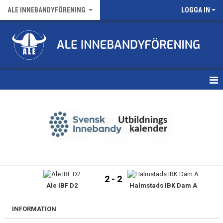
ALE INNEBANDYFÖRENING
LOGGA IN
HEM
VÅRA LAG
FÖRENINGENS MATCHER
KALENDER
2 - 2
Ale IBF D2
Halmstads IBK Dam A
NYHETSARKIV
MEDLEMSKAP
INFORMATION