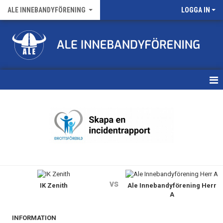
ALE INNEBANDYFÖRENING
LOGGA IN
HEM
VÅRA LAG
FÖRENINGENS MATCHER
KALENDER
vs
IK Zenith
Ale Innebandyförening Herr
NYHETSARKIV
A
MEDLEMSKAP
INFORMATION